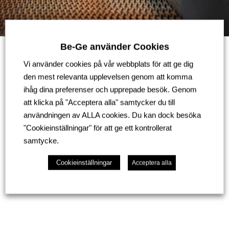
Be-Ge använder Cookies
Vi använder cookies på vår webbplats för att ge dig
den mest relevanta upplevelsen genom att komma
ihåg dina preferenser och upprepade besök. Genom
att klicka på "Acceptera alla" samtycker du till
Kontakta oss
användningen av ALLA cookies. Du kan dock besöka
"Cookieinställningar" för att ge ett kontrollerat
samtycke.
Har du frågor angående vår tillverkning av
prototyper?
Cookieinställningar
Acceptera alla
Kontakta oss här