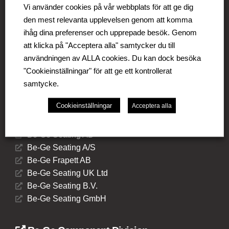
Vi använder cookies på vår webbplats för att ge dig
verksamhet i Sverige, Danmark, Storbritannien,
den mest relevanta upplevelsen genom att komma
Litauen, Nederländerna och Tyskland. Koncernen
omfattar affärsområdena Be-Ge Seating Division, Be-
ihåg dina preferenser och upprepade besök. Genom
Ge Component Division och Be-Ge Vehicle Division.
att klicka på "Acceptera alla" samtycker du till
användningen av ALLA cookies. Du kan dock besöka
"Cookieinställningar" för att ge ett kontrollerat
samtycke.
Cookieinställningar
Acceptera alla
Be-Ge Seating Division
Be-Ge Seating AB
Be-Ge Seating A/S
Be-Ge Frapett AB
Be-Ge Seating UK Ltd
Be-Ge Seating B.V.
Be-Ge Seating GmbH