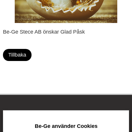
Be-Ge Stece AB önskar Glad Påsk
Tillbaka
Be-Ge Koncernen
Be-Ge använder Cookies
Be-Ge Koncernen är en familjeägd företagsgrupp med