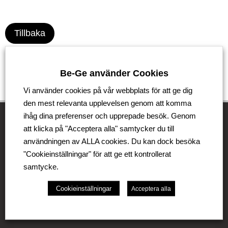
Tillbaka
Be-Ge använder Cookies
Vi använder cookies på vår webbplats för att ge dig
den mest relevanta upplevelsen genom att komma
ihåg dina preferenser och upprepade besök. Genom
att klicka på "Acceptera alla" samtycker du till
användningen av ALLA cookies. Du kan dock besöka
Be-Ge Koncernen
"Cookieinställningar" för att ge ett kontrollerat
Be-Ge Koncernen är en familjeägd företagsgrupp med
samtycke.
verksamhet i Sverige, Danmark, Storbritannien,
Litauen, Nederländerna och Tyskland. Koncernen
Cookieinställningar
Acceptera alla
omfattar affärsområdena Be-Ge Seating Division, Be-
Ge Component Division och Be-Ge Vehicle Division.