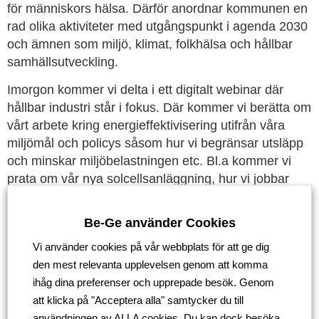
för människors hälsa. Därför anordnar kommunen en
rad olika aktiviteter med utgångspunkt i agenda 2030
och ämnen som miljö, klimat, folkhälsa och hållbar
samhällsutveckling.
Imorgon kommer vi delta i ett digitalt webinar där
hållbar industri står i fokus. Där kommer vi berätta om
vårt arbete kring energieffektivisering utifrån våra
miljömål och policys såsom hur vi begränsar utsläpp
och minskar miljöbelastningen etc. Bl.a kommer vi
prata om vår nya solcellsanläggning, hur vi jobbar
cirkulärt med återvinning av metaller och återbruk av
metallskrot, samt hur vattnet från vår egen brunn
Be-Ge använder Cookies
används för att inte ödsla dricksvatten.
Vi använder cookies på vår webbplats för att ge dig
den mest relevanta upplevelsen genom att komma
ihåg dina preferenser och upprepade besök. Genom
Tillbaka
att klicka på "Acceptera alla" samtycker du till
användningen av ALLA cookies. Du kan dock besöka