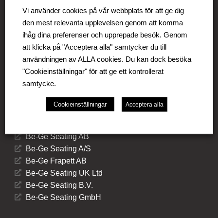
Be-Ge Koncernen är en familjeägd företagsgrupp med
Vi använder cookies på vår webbplats för att ge dig
verksamhet i Sverige, Danmark, Storbritannien,
den mest relevanta upplevelsen genom att komma
Litauen, Nederländerna och Tyskland. Koncernen
ihåg dina preferenser och upprepade besök. Genom
omfattar affärsområdena Be-Ge Seating Division, Be-
att klicka på "Acceptera alla" samtycker du till
Ge Component Division och Be-Ge Vehicle Division.
användningen av ALLA cookies. Du kan dock besöka
"Cookieinställningar" för att ge ett kontrollerat
samtycke.
Cookieinställningar
Acceptera alla
Be-Ge Seating Division
Be-Ge Seating AB
Be-Ge Seating A/S
Be-Ge Frapett AB
Be-Ge Seating UK Ltd
Be-Ge Seating B.V.
Be-Ge Seating GmbH