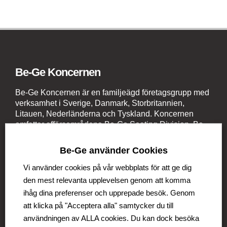
Be-Ge Koncernen
Be-Ge Koncernen är en familjeägd företagsgrupp med
verksamhet i Sverige, Danmark, Storbritannien,
Litauen, Nederländerna och Tyskland. Koncernen
omfattar affärsområdena Be-Ge Seating Division, Be-
Ge Component Division och Be-Ge Vehicle Division.
Be-Ge använder Cookies
Vi använder cookies på vår webbplats för att ge dig
den mest relevanta upplevelsen genom att komma
ihåg dina preferenser och upprepade besök. Genom
Be-Ge Seating Division
att klicka på "Acceptera alla" samtycker du till
användningen av ALLA cookies. Du kan dock besöka