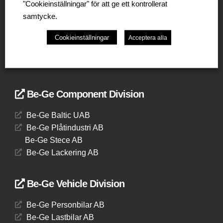
Be-Ge Seating AB
"Cookieinställningar" för att ge ett kontrollerat
Be-Ge Seating A/S
samtycke.
Be-Ge Frapett AB
Cookieinställningar
Be-Ge Seating UK Ltd
Acceptera alla
Be-Ge Seating B.V.
Be-Ge Seating GmbH
Be-Ge Component Division
Be-Ge Baltic UAB
Be-Ge Plåtindustri AB
Be-Ge Stece AB
Be-Ge Lackering AB
Be-Ge Vehicle Division
Be-Ge Personbilar AB
Be-Ge Lastbilar AB