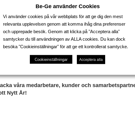
Be-Ge använder Cookies
Vi använder cookies på vår webbplats för att ge dig den mest
relevanta upplevelsen genom att komma ihåg dina preferenser
och upprepade besök. Genom att klicka på "Acceptera alla"
samtycker du till användningen av ALLA cookies. Du kan dock
besöka "Cookieinställningar" för att ge ett kontrollerat samtycke.
Cookieinställningar
Acceptera alla
kommer vi på Be-Ge Stece AB gå på lite julledighet. Vi
 6 januari.
 tacka våra medarbetare, kunder och samarbetspartn
ott Nytt År!