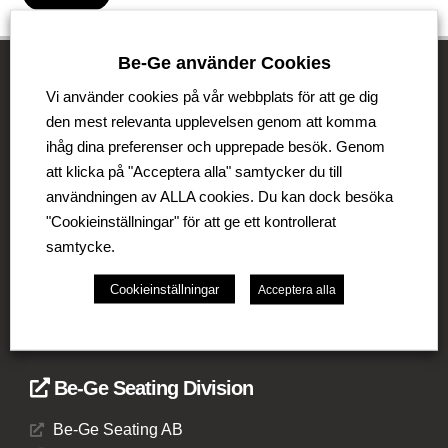
Be-Ge använder Cookies
Vi använder cookies på vår webbplats för att ge dig
Be-Ge Koncernen
den mest relevanta upplevelsen genom att komma
ihåg dina preferenser och upprepade besök. Genom
Be-Ge Koncernen är en familjeägd företagsgrupp med
att klicka på "Acceptera alla" samtycker du till
verksamhet i Sverige, Danmark, Storbritannien,
användningen av ALLA cookies. Du kan dock besöka
Litauen, Nederländerna och Tyskland. Koncernen
"Cookieinställningar" för att ge ett kontrollerat
omfattar affärsområdena Be-Ge Seating Division, Be-
samtycke.
Ge Component Division och Be-Ge Vehicle Division.
Cookieinställningar
Acceptera alla
Be-Ge Seating Division
Be-Ge Seating AB